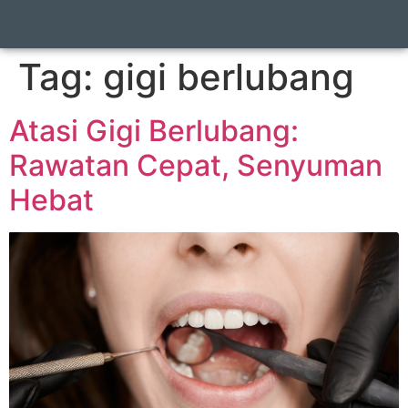
Tag:
gigi berlubang​
Atasi Gigi Berlubang:
Rawatan Cepat, Senyuman
Hebat