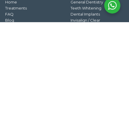
Home
General Dentistry
Treatments
Teeth Whitening
FAQ
Dental Implants
Blog
Invisalign / Clear
Contact
Braces
Terms & Conditions
Root Canal Treatment
Privacy Policy
Crown & Bridges
Smile Makeover
OUR LOCATION
Cheras (016-215 3188)
Denai Alam (011-3318 8568)
Taman Equine (016-268 3188)
Kota Warisan (011-1608 3188)
Puchong (016-337 3188)
Puncak Jalil (011-3303 3188)
Segar Perdana (014-634 3188)
Putra Heights (016-275 3188)
lumieredentalclinics@gmail.com
Copyright @ 2024 Lumiere Dental. Project by